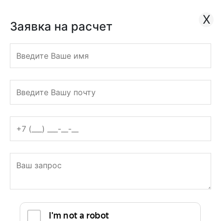
ТИПОГРАФИЯ
ПОЛНОГО ЦИКЛА
X
Кутузовский проспект 36, с9
Заявка на расчет
График: с 9:00 до 19:00
Оцените нас
+7 (495) 228-19-63
Заказать обратный звонок
Заявка на расчет
print@roustpress.ru
+7 (495) 228-19-63
Заявка на расчет
Полиграфия
+
Рекламная полиграфия
+
Листовки
Флаеры
Наклейки
Буклеты
Кубарики
Плакаты
Многополосная полиграфия
+
Каталоги