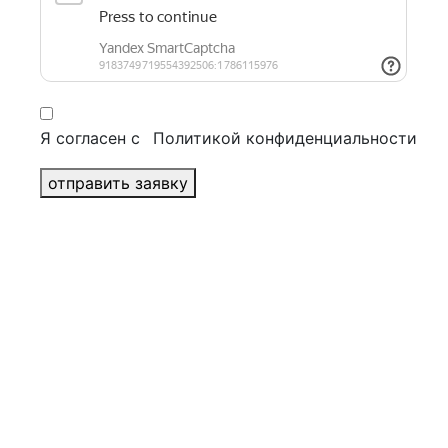
Журналы
Брошюры
Бизнес полиграфия
+
Конверты
Блокноты
Папки
Я согласен с
Политикой конфиденциальности
Открытки
Визитки
отправить заявку
Бланки
POS материалы
+
Воблеры
Шоу-боксы и дисплеи
Некхенгеры
Стопперы
Ценники
Шелфтокеры
Печать календарей
+
Квартальные календари
Перекидные календари