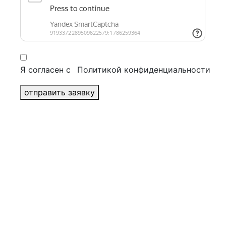
Журналы
Брошюры
Бизнес полиграфия
+
Конверты
Блокноты
Папки
Я согласен с
Политикой конфиденциальности
Открытки
Визитки
отправить заявку
Бланки
POS материалы
+
Воблеры
Шоу-боксы и дисплеи
Некхенгеры
Стопперы
Ценники
Шелфтокеры
Печать календарей
+
Квартальные календари
Перекидные календари