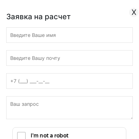
ТИПОГРАФИЯ
ПОЛНОГО ЦИКЛА
X
Кутузовский проспект 36, с9
Заявка на расчет
График: с 9:00 до 19:00
Оцените нас
+7 (495) 228-19-63
Заказать обратный звонок
Заявка на расчет
print@roustpress.ru
+7 (495) 228-19-63
Заявка на расчет
Полиграфия
+
Рекламная полиграфия
+
Листовки
Флаеры
Наклейки
Буклеты
Кубарики
Плакаты
Многополосная полиграфия
+
Каталоги