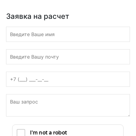
ТИПОГРАФИЯ
ПОЛНОГО ЦИКЛА
Кутузовский проспект 36, с9
Заявка на расчет
График: с 9:00 до 19:00
Оцените нас
+7 (495) 228-19-63
Заказать обратный звонок
Заявка на расчет
print@roustpress.ru
+7 (495) 228-19-63
Заявка на расчет
Полиграфия
+
Рекламная полиграфия
+
Листовки
Флаеры
Наклейки
Буклеты
Кубарики
Плакаты
Многополосная полиграфия
+
Каталоги