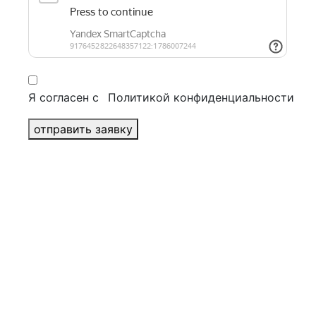
Журналы
Брошюры
Бизнес полиграфия
+
Конверты
Блокноты
Папки
Я согласен с
Политикой конфиденциальности
Открытки
Визитки
отправить заявку
Бланки
POS материалы
+
Воблеры
Шоу-боксы и дисплеи
Некхенгеры
Стопперы
Ценники
Шелфтокеры
Печать календарей
+
Квартальные календари
Перекидные календари