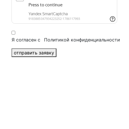
Журналы
Брошюры
Бизнес полиграфия
+
Конверты
Блокноты
Папки
Я согласен с
Политикой конфиденциальности
Открытки
Визитки
отправить заявку
Бланки
POS материалы
+
Воблеры
Шоу-боксы и дисплеи
Некхенгеры
Стопперы
Ценники
Шелфтокеры
Печать календарей
+
Квартальные календари
Перекидные календари