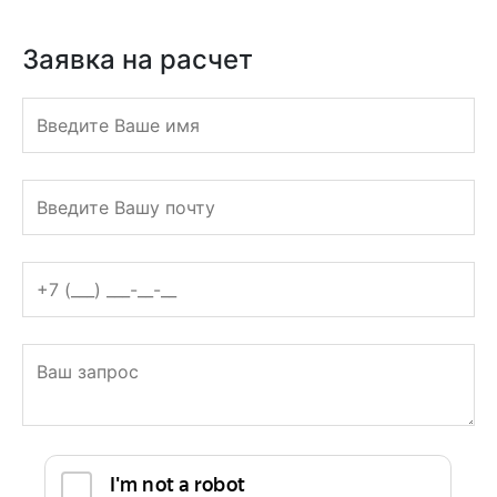
ТИПОГРАФИЯ
ПОЛНОГО ЦИКЛА
Кутузовский проспект 36, с9
Заявка на расчет
График: с 9:00 до 19:00
Оцените нас
+7 (495) 228-19-63
Заказать обратный звонок
Заявка на расчет
print@roustpress.ru
+7 (495) 228-19-63
Заявка на расчет
Полиграфия
+
Рекламная полиграфия
+
Листовки
Флаеры
Наклейки
Буклеты
Кубарики
Плакаты
Многополосная полиграфия
+
Каталоги