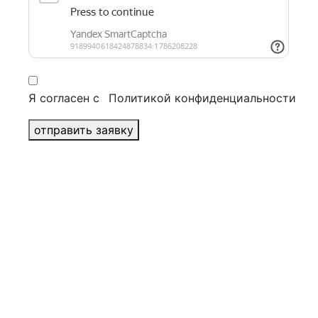
Журналы
Брошюры
Бизнес полиграфия
+
Конверты
Блокноты
Папки
Я согласен с
Политикой конфиденциальности
Открытки
Визитки
отправить заявку
Бланки
POS материалы
+
Воблеры
Шоу-боксы и дисплеи
Некхенгеры
Стопперы
Ценники
Шелфтокеры
Печать календарей
+
Квартальные календари
Перекидные календари