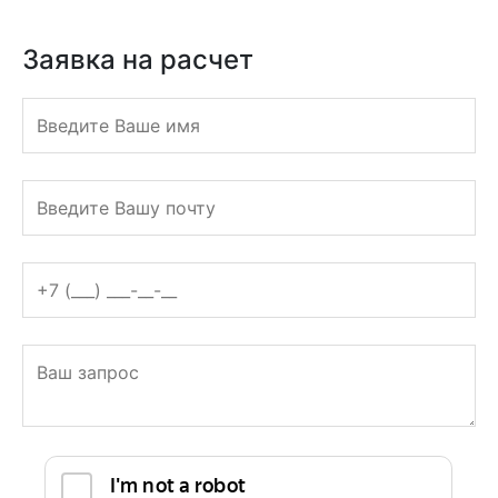
ТИПОГРАФИЯ
ПОЛНОГО ЦИКЛА
Кутузовский проспект 36, с9
Заявка на расчет
График: с 9:00 до 19:00
Оцените нас
+7 (495) 228-19-63
Заказать обратный звонок
Заявка на расчет
print@roustpress.ru
+7 (495) 228-19-63
Заявка на расчет
Полиграфия
+
Рекламная полиграфия
+
Листовки
Флаеры
Наклейки
Буклеты
Кубарики
Плакаты
Многополосная полиграфия
+
Каталоги